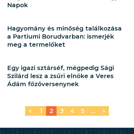
Napok
Hagyomány és minőség találkozása
a Partiumi Borudvarban: ismerjék
meg a termelőket
Egy igazi sztárséf, mégpedig Sági
Szilárd lesz a zsűri elnöke a Veres
Ádám főzőversenynek
«
1
2
3
4
5
...
»